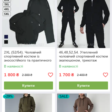
2XL (52/54). Чоловічий
46,48,52,54. Утеплений
спортивний костюм із
чоловічий спортивний костюм
зносостійкого та практичного
зкапюшоном, трикотаж
трикотажу лакоста
трьохнитка - чорний
В наявності
В наявності
1 800
1 700
₴
₴
2 300 ₴
2 400 ₴
Купити
Купити
–29%
SALE