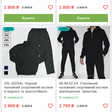
1 800
1 800
₴
₴
2 300 ₴
2 300 ₴
Купити
Купити
–22%
–29%
2XL (52/54). Чорний
46,48,52,54. Утеплений
чоловічий спортивний костюм
чоловічий спортивний костюм
із міцного та зносостійкого
зкапюшоном, трикотаж
трикотажу лакосту 52/54
трьохнитка - чорний 46
В наявності
В наявності
1 800
1 700
₴
₴
2 300 ₴
2 400 ₴