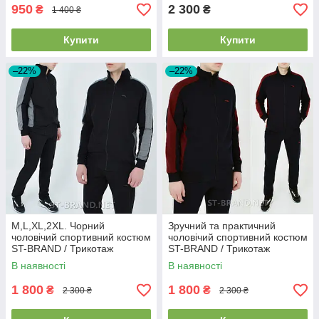
950
2 300
₴
₴
1 400 ₴
Купити
Купити
–22%
–22%
M,L,XL,2XL. Чорний
Зручний та практичний
чоловічий спортивний костюм
чоловічий спортивний костюм
ST-BRAND / Трикотаж
ST-BRAND / Трикотаж
двунитка відмінної якості
двунитка - чорний з
В наявності
В наявності
бордовим
1 800
1 800
₴
₴
2 300 ₴
2 300 ₴