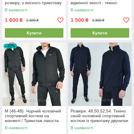
розміру, з якісного трикотажу
відмінної якості - темно-
двунитки
синій.
В наявності
В наявності
1 600
1 500
₴
₴
2 300 ₴
2 300 ₴
Купити
Купити
–32%
M (46-48). Чорний чоловічий
Розміри: 48,50,52,54. Темно
спортивний костюм на
синій чоловічий спортивний
манжеті / Трикотаж лакоста
костюм із трикотажу двунитки
високої якості
В наявності
В наявності