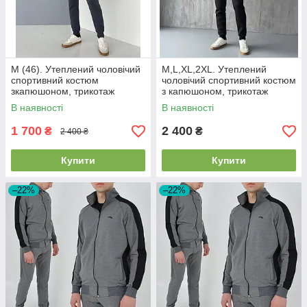
M (46). Утеплений чоловічий
M,L,XL,2XL. Утеплений
спортивний костюм
чоловічий спортивний костюм
зкапюшоном, трикотаж
з капюшоном, трикотаж
трьохнитка - сірий графітовий
трьохнитка - чорний
В наявності
В наявності
1 700
2 400
₴
₴
2 400 ₴
Купити
Купити
–22%
–22%