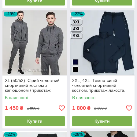
Купити
Купити
–19%
–22%
XL (50/52). Сірий чоловічий
2XL, 4XL. Темно-синій
спортивний костюм з
чоловічий спортивний
капюшоном / трикотаж
костюм, трикотаж лакоста,
двунитка
весна-осінь
В наявності
В наявності
1 450
1 800
₴
₴
1 800 ₴
2 300 ₴
Купити
Купити
–22%
–29%