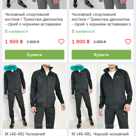
Чоловічий спортивний
Чоловічий спортивний
костюм / Трикотаж двохнитка
костюм / Трикотаж двохнитка
- сірий з чорними вставками
- сірий з чорними вставками L
M (48)
(50)
В наявності
В наявності
1 800
1 800
₴
₴
2 300 ₴
2 300 ₴
Купити
Купити
–32%
–32%
M (46-48) Чоловічий
M (46-48). Чорний чоловічий