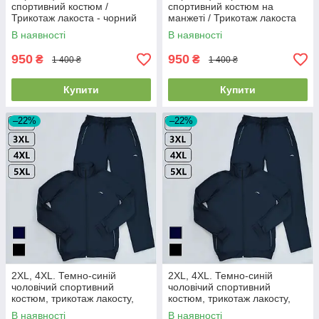
спортивний костюм /
спортивний костюм на
Трикотаж лакоста - чорний
манжеті / Трикотаж лакоста
46-48
46-48
В наявності
В наявності
950
950
₴
₴
1 400 ₴
1 400 ₴
Купити
Купити
–22%
–22%
2XL, 4XL. Темно-синій
2XL, 4XL. Темно-синій
чоловічий спортивний
чоловічий спортивний
костюм, трикотаж лакосту,
костюм, трикотаж лакосту,
весна-осінь 52/54
весна-осінь 56/58
В наявності
В наявності