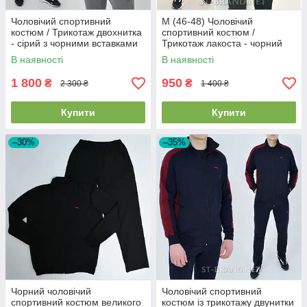
Чоловічий спортивний
M (46-48) Чоловічий
костюм / Трикотаж двохнитка
спортивний костюм /
- сірий з чорними вставками
Трикотаж лакоста - чорний
В наявності
В наявності
1 800
950
₴
₴
2 300 ₴
1 400 ₴
Купити
Купити
–30%
–35%
Чорний чоловічий
Чоловічий спортивний
спортивний костюм великого
костюм із трикотажу двунитки