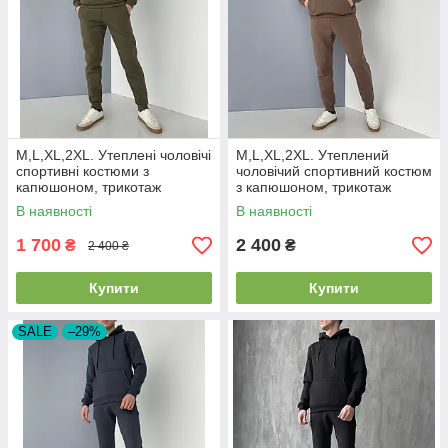
M,L,XL,2XL. Утеплені чоловічі
M,L,XL,2XL. Утеплений
спортивні костюми з
чоловічий спортивний костюм
капюшоном, трикотаж
з капюшоном, трикотаж
тринитка - хакі
трьохнитка - бежевий
В наявності
В наявності
1 700
2 400
₴
₴
2 400 ₴
Купити
Купити
SALE
–29%