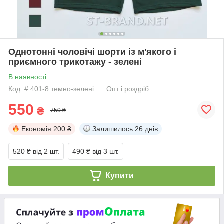
Однотонні чоловічі шорти із м'якого і
приємного трикотажу - зелені
В наявності
Код: # 401-8 темно-зелені
Опт і роздріб
550
₴
750 ₴
Економія
200 ₴
Залишилось
26 днів
520 ₴
від 2 шт.
490 ₴
від 3 шт.
Купити