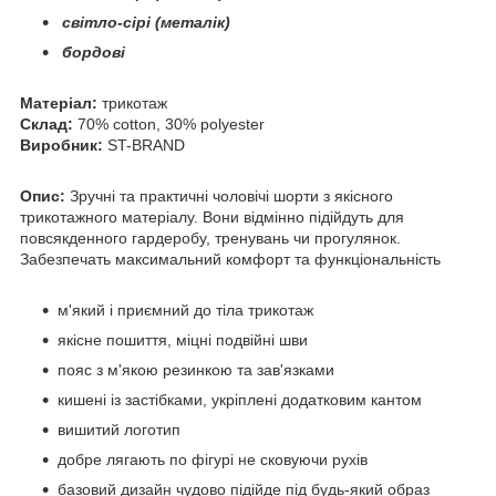
світло-сірі (металік)
бордові
Матеріал:
трикотаж
Склад:
70% cotton, 30% polyester
Виробник:
ST-BRAND
Опис:
Зручні та практичні чоловічі шорти з якісного
трикотажного матеріалу. Вони відмінно підійдуть для
повсякденного гардеробу, тренувань чи прогулянок.
Забезпечать максимальний комфорт та функціональність
м'який і приємний до тіла трикотаж
якісне пошиття, міцні подвійні шви
пояс з м'якою резинкою та зав'язками
кишені із застібками, укріплені додатковим кантом
вишитий логотип
добре лягають по фігурі не сковуючи рухів
базовий дизайн чудово підійде під будь-який образ