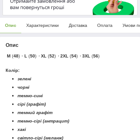
Опис
Характеристики
Доставка
Оплата
Умови п
Опис
M
(
48
)・
L
(
50
)
・
XL
(
52
)
・
2XL
(
54
)
・
3XL
(
56
)
Колір:
зелені
чорні
темно-сині
сірі (графіт)
темний графіт
темно-сірі (антрацит)
хакі
світло-сірі (меланж)