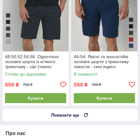
48,50,52,54,56. Однотонні
44-54. Якісні та зносостійкі
чоловічі шорти із м'якого
чоловічі шорти з трикотажу
трикотажу - сірі (темно
лакости - сині індиго
графітові)
Готово до відправки
В наявності
550
550
₴
₴
750 ₴
750 ₴
Купити
Купити
Показати ще
Про нас