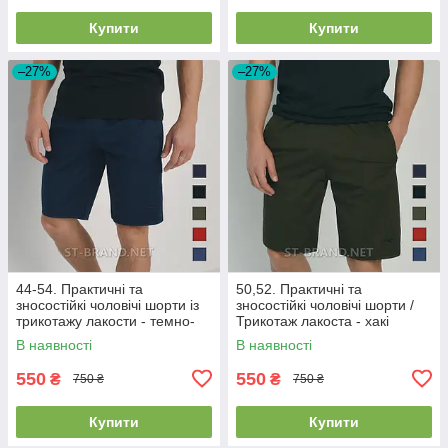
Купити
Купити
–27%
–27%
44-54. Практичні та
50,52. Практичні та
зносостійкі чоловічі шорти із
зносостійкі чоловічі шорти /
трикотажу лакости - темно-
Трикотаж лакоста - хакі
сині
В наявності
В наявності
550
550
₴
₴
750 ₴
750 ₴
Купити
Купити