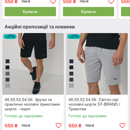
550
550
550
₴
₴
750 ₴
750 ₴
Купити
Купити
Акційні пропозиції та новинки
–27%
–27%
48,50,52,54,56. Зручні та
48,50,52,54,56. Світло-сірі
практичні чоловічі трикотажні
чоловічі шорти ST-BRAND /
шорти - чорні
Трикотаж
Готово до відправки
Готово до відправки
550
550
₴
₴
750 ₴
750 ₴