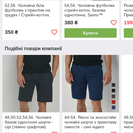
52,56. Чоловіча біла
54,56. Чоловіча футболка
Розм
футболка з принтом на
стрейч-котон, базова
чоло
грудях / Стрейч-коттон,
однотонна, Samo™
Прем
Узбекистан, Fazo-R™
Узбекистан - біла
сіри
380
199
₴
350
₴
Купити
Подібні товари компанії
48,50,52,54,56. Чоловічі
44-54. Якісні та зносостійкі
48,5
базові однотонні шорти -
чоловічі шорти з трикотажу
прак
сірі (темно графітові)
лакости - сині індиго
якіс
мате