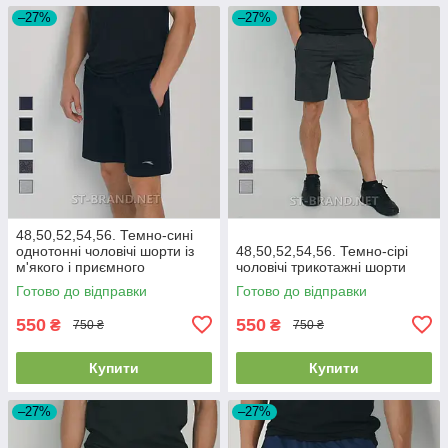
–27%
–27%
48,50,52,54,56. Темно-сині
однотонні чоловічі шорти із
48,50,52,54,56. Темно-сірі
м'якого і приємного
чоловічі трикотажні шорти
трикотажу
Готово до відправки
Готово до відправки
550
550
₴
₴
750 ₴
750 ₴
Купити
Купити
–27%
–27%