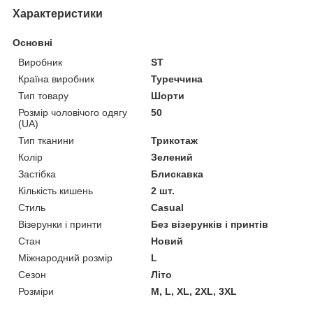
Характеристики
Основні
Виробник
ST
Країна виробник
Туреччина
Тип товару
Шорти
Розмір чоловічого одягу
50
(UA)
Тип тканини
Трикотаж
Колір
Зелений
Застібка
Блискавка
Кількість кишень
2 шт.
Стиль
Casual
Візерунки і принти
Без візерунків і принтів
Стан
Новий
Міжнародний розмір
L
Сезон
Літо
Розміри
М, L, XL, 2XL, 3XL