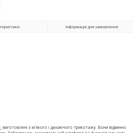
теристики
Інформація для замовлення
)
виготовлені з м'якого і дихаючого трикотажу. Вони відмінно
янок. Забезпечать максимальний комфорт та функціональність