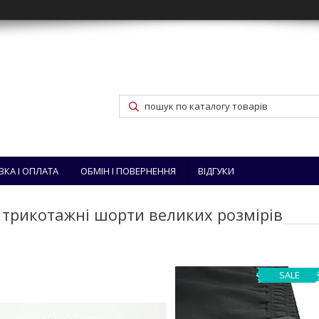
ВКА І ОПЛАТА
ОБМІН І ПОВЕРНЕННЯ
ВІДГУКИ
чі трикотажні шорти великих розмірів
SALE