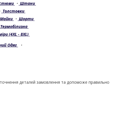
остюми
・
Штани
・
Толстовки
Майки
・
Шорти
Термобілизна
іри (4XL - 8XL)
чий Одяг
・
уточнення деталей замовлення та допоможе правильно