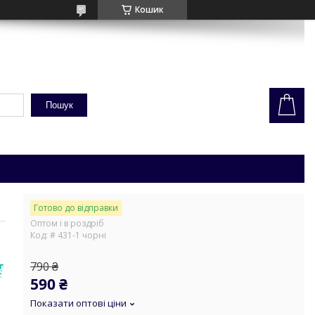
Кошик
Пошук
Готово до відправки
Оптом і в роздріб
Код:
# 431-1 чорні
790 ₴
590 ₴
Показати оптові ціни