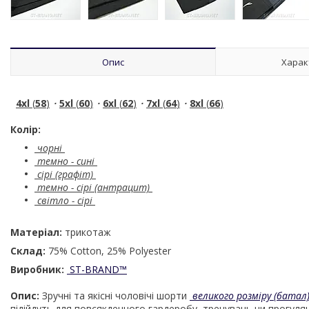
Опис
Харак
4xl
(
58
)
・
5xl
(
60
)
・
6xl
(
62
)
・
7xl
(
64
)
・
8xl
(
66
)
Колір:
чорні
темно - сині
сірі (графіт)
темно - сірі (антрацит)
світло - сірі
Матеріал:
трикотаж
Склад:
75% Cotton, 25% Polyester
Виробник:
ST-BRAND
™
Опис:
Зручні та якісні чоловічі шорти
великого розміру (батал
підійдуть для повсякденного гардеробу, тренувань чи прогул