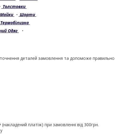
・
Толстовки
Майки
・
Шорти
Термобілизна
чий Одяг
・
уточнення деталей замовлення та допоможе правильно
у
(накладений платіж) при замовленні від 300грн.
ру