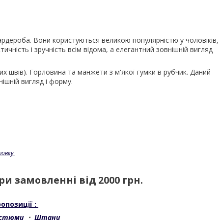
гардероба. Вони користуються великою популярністю у чоловіків,
тичність і зручність всім відома, а елегантний зовнішній вигляд
их швів). Горловина та манжети з м'якої гумки в рубчик. Даний
нішній вигляд і форму.
товку
и замовленні від 2000 грн.
опозиції :
остюми
・
Штани