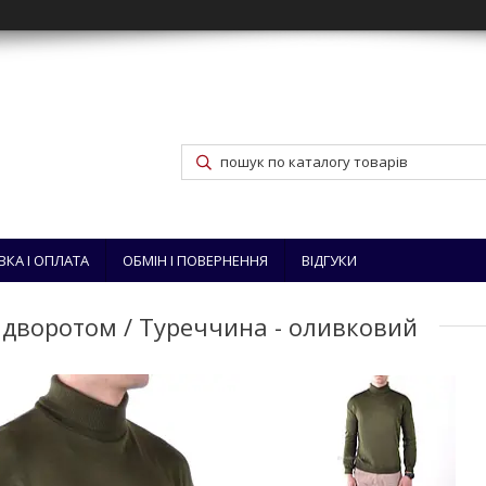
ВКА І ОПЛАТА
ОБМІН І ПОВЕРНЕННЯ
ВІДГУКИ
відворотом / Туреччина - оливковий