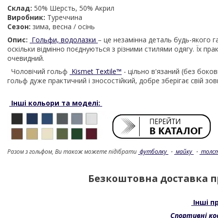
Склад:
50% Шерсть, 50% Акрил
Виробник:
Туреччина
Сезон:
зима, весна / осінь
Опис:
Гольфи, водолазки
– це незамінна деталь будь-якого 
оскільки відмінно поєднуються з різними стилями одягу. Їх прак
очевидний.
Чоловічий гольф
Kismet Textile™
- цільно в'язаний (без боков
гольф дуже практичний і зносостійкий, добре зберігає свій зов
Інші кольори та моделі:
Разом з гольфом, Ви також можете підібрати
футболку
・
майку
・
толс
Безкоштовна доставка пр
Інші пр
Спортивні к