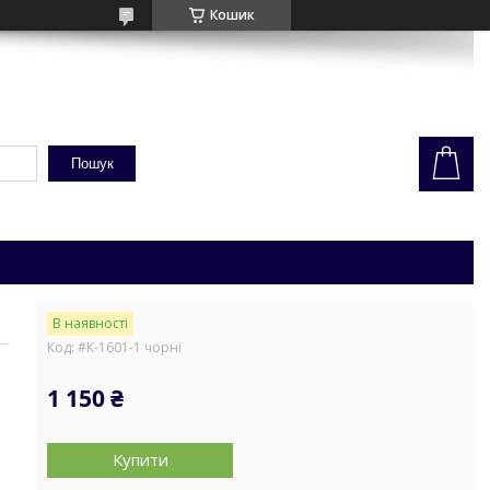
Кошик
Пошук
В наявності
Код:
#К-1601-1 чорні
1 150 ₴
Купити