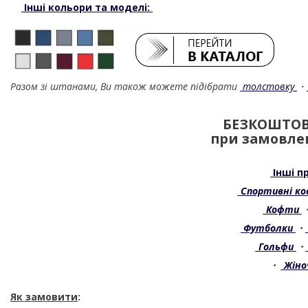
Інші кольори та моделі:
Разом зі штанами, Ви також можете підібрати
толстовку
・
БЕЗКОШТОВ
при замовлен
Інші пр
Спортивні к
Кофти
Футболки
・
Гольфи
・
・
Жіно
Як замовити
: