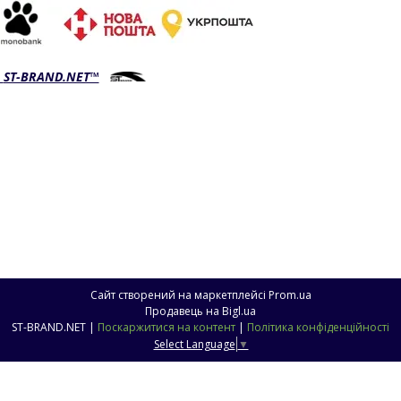
!
ST-BRAND.NET™
Сайт створений на маркетплейсі
Prom.ua
Продавець на Bigl.ua
ST-BRAND.NET |
Поскаржитися на контент
|
Політика конфіденційності
Select Language
▼