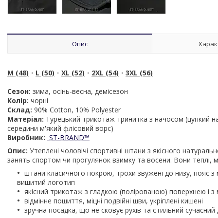
Опис
Харак
M (48)
・
L (50)
・
XL (52)
・
2XL (54)
・
3XL (56)
Сезон:
зима, осінь-весна, демісезон
Колір:
чорні
Склад:
90% Cotton, 10% Polyester
Матеріал:
Турецький трикотаж тринитка з начосом (цупкий на
середини м'який флісовий ворс)
Виробник:
ST-BRAND
™
Опис:
Утеплені чоловічі спортивні штани з якісного натуральн
занять спортом чи прогулянок взимку та восени. Вони теплі, м
штани класичного покрою, трохи звужені до низу, пояс з м
вишитий логотип
якісний трикотаж з гладкою (полірованою) поверхнею і з
відмінне пошиття, міцні подвійні шви, укріплені кишені
зручна посадка, що не сковує рухів та стильний сучасний д