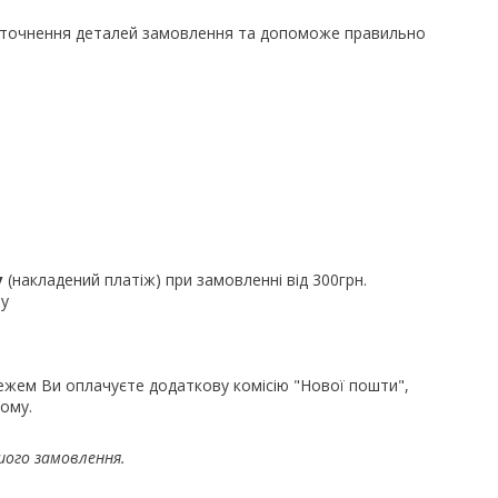
уточнення деталей замовлення та допоможе правильно
у
(накладений платіж) при замовленні від 300грн.
ру
ежем Ви оплачуєте додаткову комісію "Нової пошти",
ому.
шого замовлення.