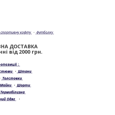
спортивну кофту
・
футболку
НА ДОСТАВКА
ні від 2000 грн.
опозиції :
остюми
・
Штани
・
Толстовки
Майки
・
Шорти
Термобілизна
чий Одяг
・