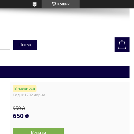
Кошик
Пошук
В наявності
Код:
# 1702 чорна
950 ₴
650 ₴
Купити