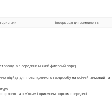
теристики
Інформація для замовлення
торону, а з середини м'який флісовий ворс)
но підійде для повсякденного гардеробу на осінній, зимовий та
нгуру
оверхнею та з м'яким і приємним ворсом всередині