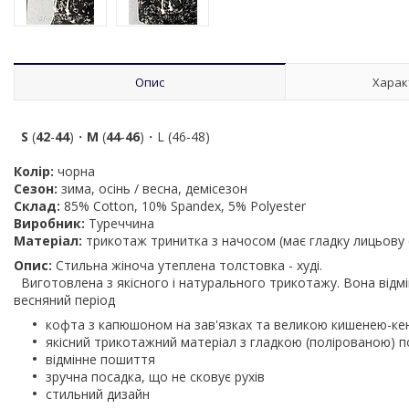
Опис
Харак
S
(
42
-
44
)・
M
(
44
-
46
)
・L (46-48)
Колір:
чорна
Сезон:
зима, осінь / весна, демісезон
Склад:
85% Cotton, 10% Spandex, 5% Polyester
Виробник:
Туреччина
Матеріал:
трикотаж тринитка з начосом (має гладку лицьову с
Опис:
Стильна жіноча утеплена толстовка - худі.
Виготовлена з якісного і натурального трикотажу. Вона відмін
весняний період
кофта
з капюшоном на зав'язках та великою кишенею-ке
якісний трикотажний матеріал з гладкою (полірованою) п
відмінне пошиття
зручна посадка, що не сковує рухів
стильний дизайн