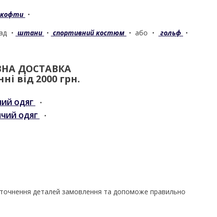
 кофти
・
лад
・
штани
・
спортивний костюм
・
або
・
гольф
・
НА ДОСТАВКА
ні від 2000 грн.
ЧИЙ ОДЯГ
・
ІЧИЙ ОДЯГ
・
уточнення деталей замовлення та допоможе правильно