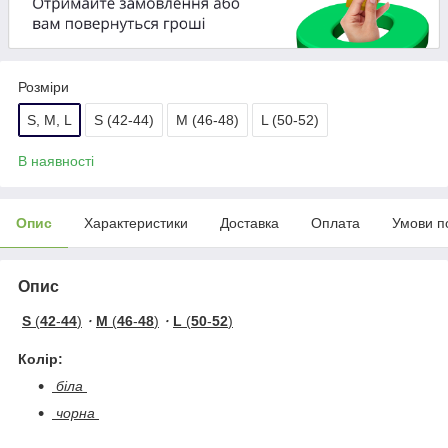
Розміри
S, M, L
S (42-44)
M (46-48)
L (50-52)
В наявності
Опис
Характеристики
Доставка
Оплата
Умови п
Опис
S
(
42
-
44
)
・
M
(
46
-
48
)
・
L
(
50
-
52
)
Колір:
біла
чорна