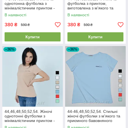
однотонна футболка з
футболка з принтом,
мінімалістичним принтом -
виготовлена з м'якого та
бежева
приємного бавовняного
В наявності
В наявності
матеріалу - біла
380
380
₴
₴
590 ₴
590 ₴
Купити
Купити
–36%
–36%
44,46,48,50,52,54. Жіночі
44-46,48,50,52,54. Стильні
однотонні футболки з
жіночі футболки з м'якого та
мінімалістичним принтом -
приємного бавовняного
бежеві
матеріалу - блакитного
В наявності
В наявності