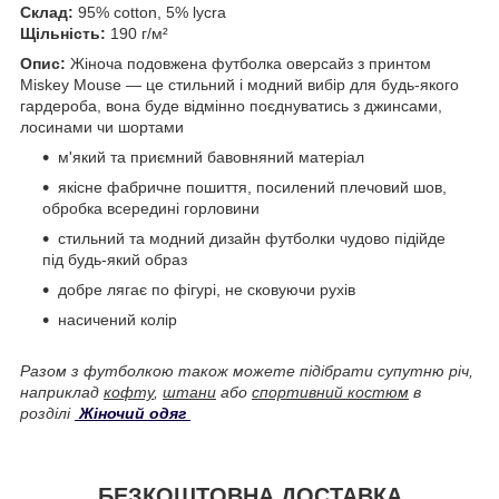
Склад:
95% cotton, 5% lycra
Щільність:
190 г/м²
Опис:
Жіноча подовжена футболка оверсайз з принтом
Miskey Mouse — це стильний і модний вибір для будь-якого
гардероба, вона буде відмінно поєднуватись з джинсами,
лосинами чи шортами
м'який та приємний бавовняний матеріал
якісне фабричне пошиття, посилений плечовий шов,
обробка всередині горловини
стильний та модний дизайн футболки чудово підійде
під будь-який образ
добре лягає по фігурі, не сковуючи рухів
насичений колір
Разом з футболкою також можете підібрати супутню річ,
наприклад
кофту
,
штани
або
спортивний костюм
в
розділі
Жіночий одяг
БЕЗКОШТОВНА ДОСТАВКА