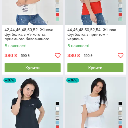
42,44,46,48,50,52. Жіноча
44,46,48,50,52,54. Жіноча
футболка з м'якого та
футболка з принтом -
приємного бавовняного
червона
матеріалу - молочного
В наявності
В наявності
кольору
380
380
₴
₴
590 ₴
590 ₴
Купити
Купити
–36%
–36%