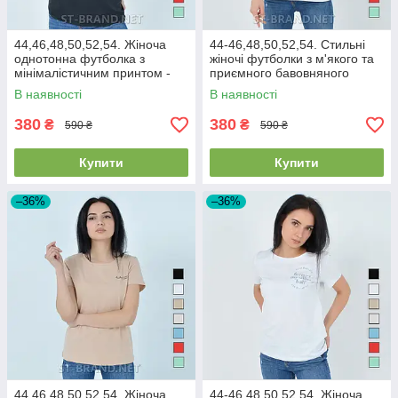
44,46,48,50,52,54. Жіноча
44-46,48,50,52,54. Стильні
однотонна футболка з
жіночі футболки з м'якого та
мінімалістичним принтом -
приємного бавовняного
чорна
матеріалу - білого кольору
В наявності
В наявності
380
380
₴
₴
590 ₴
590 ₴
Купити
Купити
–36%
–36%
44,46,48,50,52,54. Жіноча
44-46,48,50,52,54. Жіноча