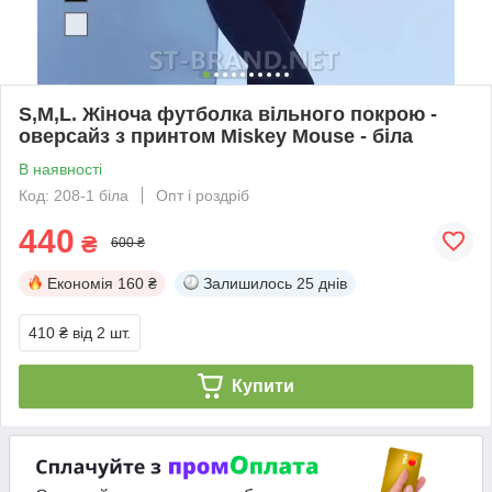
S,M,L. Жіноча футболка вільного покрою -
оверсайз з принтом Miskey Mouse - біла
В наявності
Код: 208-1 біла
Опт і роздріб
440
₴
600 ₴
Економія
160 ₴
Залишилось
25 днів
410 ₴
від 2 шт.
Купити