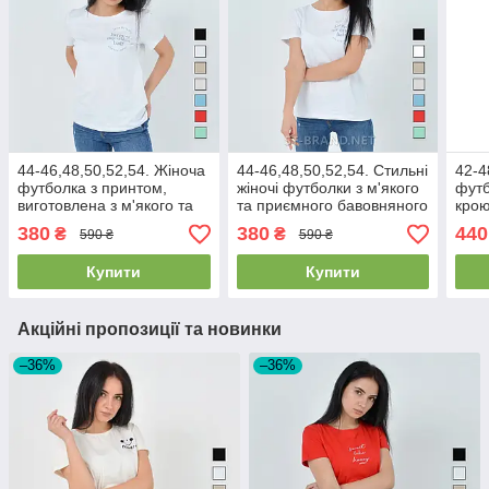
44-46,48,50,52,54. Жіноча
44-46,48,50,52,54. Стильні
42-4
футболка з принтом,
жіночі футболки з м'якого
футб
виготовлена з м'якого та
та приємного бавовняного
крою
приємного бавовняного
матеріалу - білого кольору
біла
380
380
440
₴
₴
590 ₴
590 ₴
матеріалу - біла
Купити
Купити
Акційні пропозиції та новинки
–36%
–36%