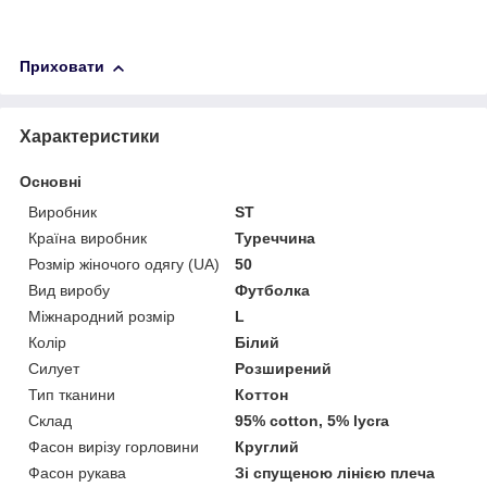
Приховати
Характеристики
Основні
Виробник
ST
Країна виробник
Туреччина
Розмір жіночого одягу (UA)
50
Вид виробу
Футболка
Міжнародний розмір
L
Колір
Білий
Силует
Розширений
Тип тканини
Коттон
Склад
95% cotton, 5% lycra
Фасон вирізу горловини
Круглий
Фасон рукава
Зі спущеною лінією плеча