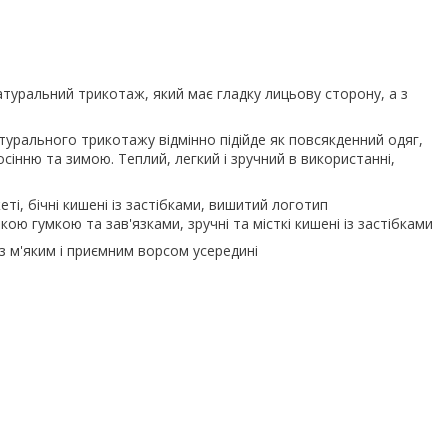
туральний трикотаж, який має гладку лицьову сторону, а з
турального трикотажу відмінно підійде як повсякденний одяг,
інню та зимою. Теплий, легкий і зручний в використанні,
ті, бічні кишені із застібками, вишитий логотип
ою гумкою та зав'язками, зручні та місткі кишені із застібками
з м'яким і приємним ворсом усередині