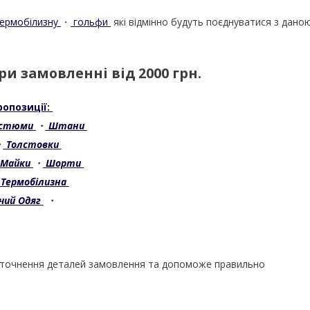
ермобілизну
・
гольфи
які відмінно будуть поєднуватися з дано
и замовленні від 2000 грн.
ропозиції:
остюми
・
Штани
・
Толстовки
Майки
・
Шорти
Термобілизна
чий Одяг
・
уточнення деталей замовлення та допоможе правильно