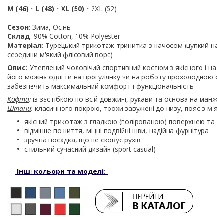
M (46)
・
L (48)
・
XL (50)
・2XL (52)
Сезон:
Зима, Осінь
Склад:
90% Cotton, 10% Polyester
Матеріал:
Турецький трикотаж тринитка з начосом (цупкий на
середини м'який флісовий ворс)
Опис:
Утеплений чоловічий спортивний костюм з якісного і на
його можна одягти на прогулянку чи на роботу прохолодною ос
забезпечить максимальний комфорт і функціональність
Кофта
:
із застібкою по всій довжині, рукави та основа на манже
Штани
:
класичного покрою, трохи завужені до низу, пояс з м'як
якісний трикотаж з гладкою (полірованою) поверхнею та 
відмінне пошиття, міцні подвійні шви, надійна фурнітура
зручна посадка, що не сковує рухів
стильний сучасний дизайн (sport casual)
Інші кольори та моделі: