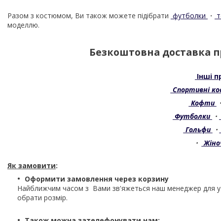
Разом з костюмом, Ви також можете підібрати
футболки
・
т
моделлю.
Безкоштовна доставка пр
Інші п
Спортивні к
Кофти
Футболки
・
Гольфи
・
・
Жіно
Як замовити
:
Оформити замовлення через корзину
Найближчим часом з Вами зв'яжеться наш менеджер для 
обрати розмір.
Також можна зателефонувати нам: