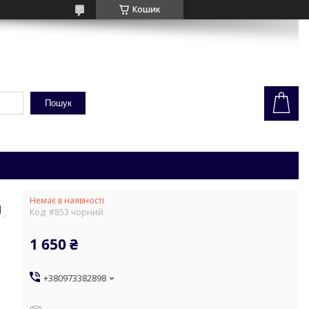
Кошик
Пошук
Немає в наявності
и
Код:
#853 чорний
1 650 ₴
+380973382898