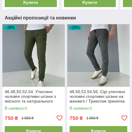
Купити
Купити
Акційні пропозиції та новинки
–29%
–29%
46,48,50,52,54. Утеплені
48,50,52,54,56. Сірі утеплені
чоловічі спортивні штани з
чоловічі спортивні штани на
якісного та натурального
манжеті / Трикотаж тринитка
трикотажу ST-BRAND -
В наявності
В наявності
оливкові
750
750
₴
₴
1 050 ₴
1 050 ₴
Купити
Купити