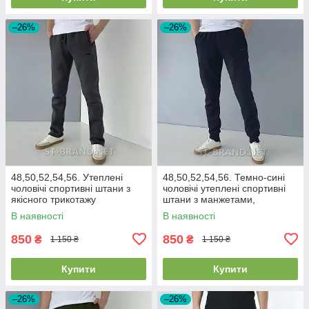
–26%
–26%
48,50,52,54,56. Утеплені
48,50,52,54,56. Темно-сині
чоловічі спортивні штани з
чоловічі утеплені спортивні
якісного трикотажу
штани з манжетами,
трьохнитки з начосом - сірі
трикотаж тринитка
В наявності
В наявності
графітові
850
850
₴
₴
1 150 ₴
1 150 ₴
Купити
Купити
–26%
–26%