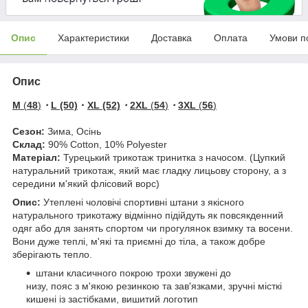
Опис
Характеристики
Доставка
Оплата
Умови п
Опис
M
(
48
)
・
L (50)
・
XL (52)
・
2XL
(
54
)
・
3XL
(
56
)
Сезон:
Зима, Осінь
Склад:
90% Cotton, 10% Polyester
Матеріал:
Турецький трикотаж тринитка з начосом. (Цупкий
натуральний трикотаж, який має гладку лицьову сторону, а з
середини м'який флісовий ворс)
Опис:
Утеплені чоловічі спортивні штани з якісного
натурального трикотажу відмінно підійдуть як повсякденний
одяг або для занять спортом чи прогулянок взимку та восени.
Вони дуже теплі, м'які та приємні до тіла, а також добре
зберігають тепло.
штани класичного покрою трохи звужені до
низу, пояс з м'якою резинкою та зав'язками, зручні місткі
кишені із застібками, вишитий логотип