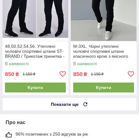
48,50,52,54,56. Утеплені
M-3XL. Чорні утеплені
чоловічі спортивні штани ST-
чоловічі спортивні штани
BRAND / Трикотаж тринитка -
класичного крою з якісного
темно-сині
трикотажу трьохнитки
В наявності
В наявності
850
850
₴
₴
1 150 ₴
1 150 ₴
Купити
Купити
Показати ще
Про нас
96% позитивних з 250 відгуків за рік