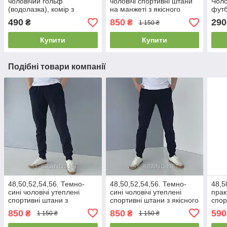
чоловічий гольф
чоловічі спортивні штани
Чоло
(водолазка), комір з
на манжеті з якісного
футб
відворотом / Туреччина,
трикотажу - чорні
Узбе
490
850
290
₴
₴
1 150 ₴
трикотаж
Купити
Купити
Подібні товари компанії
48,50,52,54,56. Темно-
48,50,52,54,56. Темно-
48,5
сині чоловічі утеплені
сині чоловічі утеплені
прак
спортивні штани з
спортивні штани з якісного
спор
манжетами, трикотаж
натурального трикотажу
BRAN
850
850
590
₴
₴
1 150 ₴
1 150 ₴
тринитка
двун