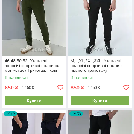
46,48,50,52. Утеплені
М,L,XL,2XL,3XL. Утеплені
чоловічі спортивні штани на
чоловічі спортивні штани з
манжетах / Трикотаж - хакі
якісного трикотажу
трьохнитки з начосом - чорні
В наявності
В наявності
850
850
₴
₴
1 150 ₴
1 150 ₴
Купити
Купити
–26%
–26%