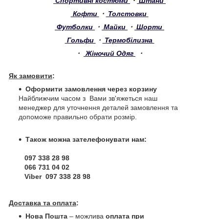
Спортивні костюми
・
Штани
Кофти
・
Толстовки
Футболки
・
Майки
・
Шорти
Гольфи
・
Термобілизна
・
Жіночий Одяг
・
Як замовити
:
Оформити замовлення через корзину
Найближчим часом з Вами зв'яжеться наш
менеджер для уточнення деталей замовлення та
допоможе правильно обрати розмір.
Також можна зателефонувати нам:
097 338 28 98
066 731 04 02
Viber 097 338 28 98
Доставка та оплата
:
Нова Пошта
– можлива
оплата при