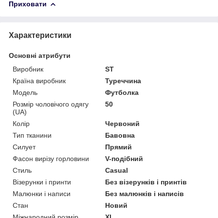
Приховати
Характеристики
Основні атрибути
Виробник
ST
Країна виробник
Туреччина
Модель
Футболка
Розмір чоловічого одягу
50
(UA)
Колір
Червоний
Тип тканини
Бавовна
Силует
Прямий
Фасон вирізу горловини
V-подібний
Стиль
Casual
Візерунки і принти
Без візерунків і принтів
Малюнки і написи
Без малюнків і написів
Стан
Новий
Міжнародний розмір
XL