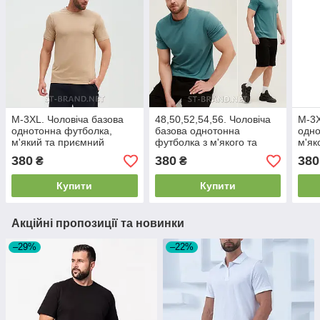
M-3XL. Чоловіча базова
48,50,52,54,56. Чоловіча
M-3X
однотонна футболка,
базова однотонна
одно
м'який та приємний
футболка з м'якого та
м'як
бавовняний матеріал
приємного бавовняного
баво
380
380
380
₴
₴
стрейч-котон - бежева
матеріалу - зелена
чор
(морська хвиля)
Купити
Купити
Акційні пропозиції та новинки
–29%
–22%