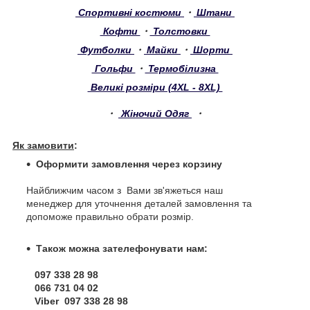
Спортивні костюми
・
Штани
Кофти
・
Толстовки
Футболки
・
Майки
・
Шорти
Гольфи
・
Термобілизна
Великі розміри (4XL - 8XL)
・
Жіночий Одяг
・
Як замовити
:
Оформити замовлення через корзину
Найближчим часом з Вами зв'яжеться наш
менеджер для уточнення деталей замовлення та
допоможе правильно обрати розмір.
Також можна зателефонувати нам:
097 338 28 98
066 731 04 02
Viber 097 338 28 98