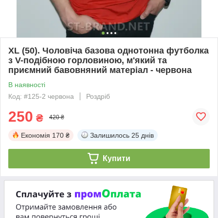
XL (50). Чоловіча базова однотонна футболка
з V-подібною горловиною, м'який та
приємний бавовняний матеріал - червона
В наявності
Код: #125-2 червона
Роздріб
250
₴
420 ₴
Економія
170 ₴
Залишилось
25 днів
Купити