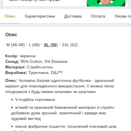
Опис
Характеристики
Доставка
Оплата
Умови п
Опис
M (46-48)・
L (48)
・
XL
(
50
)
・2XL (52)
Колір:
червона
Склад:
95% Cotton, 5% Elastane
Матеріал:
Стрейч-котон
Виробник:
Туреччина, D&J™
Опис:
Чоловіча базова однотонна футболка - ідеальний
варіант для повсякденного використання, її можна легко
поєднувати з будь-якими штанами чи шортами
V-подібна горловина
м'який та приємний бавовняний матеріал зі стрейч-
добавкою дуже зручний, практичний і завжди має
чудовий вигляд
якісне фабричне пошиття, посилений плечовий шов,