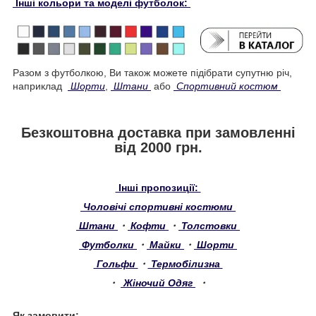
Інші кольори та моделі футболок:
Разом з футболкою, Ви також можете підібрати супутню річ,
наприклад
Шорти
,
Штани
або
Спортивний костюм
Безкоштовна доставка при замовленні
від 2000 грн.
Інші пропозиції:
Чоловічі спортивні костюми
Штани
・
Кофти
・
Толстовки
Футболки
・
Майки
・
Шорти
Гольфи
・
Термобілизна
・
Жіночий Одяг
・
Як замовити
: