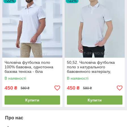
–22%
–22%
Чоловіча футболка поло
50,52. Чоловіча футболка
100% бавовна, однотонна
поло з натурального
базова теніска - біла
бавовняного матеріалу,
теніска - біла
В наявності
В наявності
450
450
₴
₴
580 ₴
580 ₴
Купити
Купити
Про нас