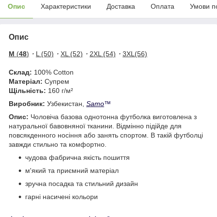
Опис
Характеристики
Доставка
Оплата
Умови п
Опис
M
(
48
)
・
L (50)
・
XL (52)
・
2XL (54)
・
3XL(56)
Склад:
100% Cotton
Матеріал:
Супрем
Щільність:
160 г/м²
Виробник:
Узбекистан,
Samo
™
Опис:
Чоловіча базова однотонна футболка виготовлена з
натуральної бавовняної тканини. Відмінно підійде для
повсякденного носіння або занять спортом. В такій футболці
завжди стильно та комфортно.
чудова фабрична якість пошиття
м'який та приємний матеріал
зручна посадка та стильний дизайн
гарні насичені кольори