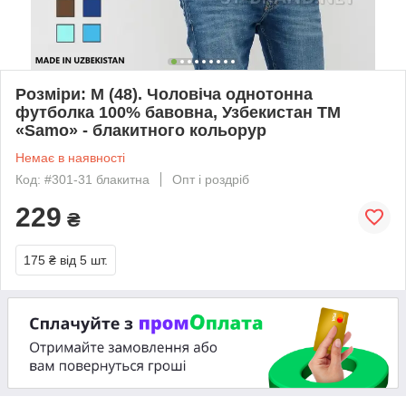
Розміри: M (48). Чоловіча однотонна
футболка 100% бавовна, Узбекистан ТМ
«Samo» - блакитного кольорур
Немає в наявності
Код: #301-31 блакитна
Опт і роздріб
229
₴
175 ₴
від 5 шт.