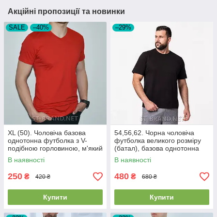
Акційні пропозиції та новинки
SALE
–40%
–29%
XL (50). Чоловіча базова
54,56,62. Чорна чоловіча
однотонна футболка з V-
футболка великого розміру
подібною горловиною, м'який
(батал), базова однотонна
та приємний бавовняний
В наявності
В наявності
матеріал - червона
250
480
₴
₴
420 ₴
680 ₴
Купити
Купити