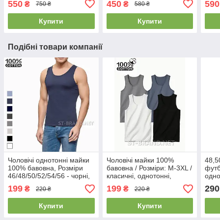
550
450
590
₴
₴
750 ₴
580 ₴
темн
Купити
Купити
Подібні товари компанії
Чоловічі однотонні майки
Чоловічі майки 100%
48,5
100% бавовна, Розміри
бавовна / Розміри: M-3XL /
футб
46/48/50/52/54/56 - чорні,
класичні, однотонні,
одно
білі, сірі, сині
преміум якості
Узбе
199
199
290
₴
₴
220 ₴
220 ₴
сіри
Купити
Купити