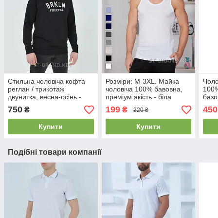
Стильна чоловіча кофта
Розміри: M-3XL. Майка
Чоло
реглан / трикотаж
чоловіча 100% бавовна,
100%
двунитка, весна-осінь -
преміум якість - біла
базо
чорна
750
199
450
₴
₴
220 ₴
Купити
Купити
Подібні товари компанії