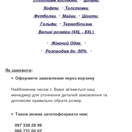
Кофти
・
Толстовки
Футболки
・
Майки
・
Шорти
Гольфи
・
Термобілизна
Великі розміри (4XL - 8XL)
・
Жіночий Одяг
・
・
Розпродаж до -50%
・
Як замовити
:
Оформити замовлення через корзину
Найближчим часом з Вами зв'яжеться наш
менеджер для уточнення деталей замовлення та
допоможе правильно обрати розмір.
Також можна зателефонувати нам:
097 338 28 98
066 731 04 02