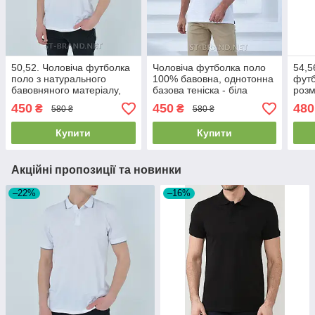
50,52. Чоловіча футболка
Чоловіча футболка поло
54,5
поло з натурального
100% бавовна, однотонна
футб
бавовняного матеріалу,
базова теніска - біла
розм
теніска - біла
- че
450
450
480
₴
₴
580 ₴
580 ₴
Купити
Купити
Акційні пропозиції та новинки
–22%
–16%