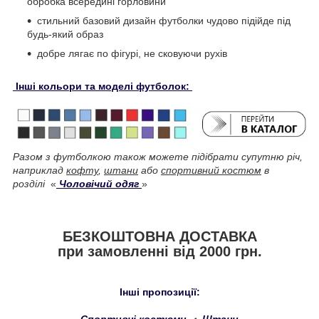
обробка всередині горловини
стильний базовий дизайн футболки чудово підійде під
будь-який образ
добре лягає по фігурі, не сковуючи рухів
Інші кольори та моделі футболок:
Разом з футболкою також можете підібрати супутню річ,
наприклад
кофту
,
штани
або
спортивний костюм
в
розділі
«
Чоловічий одяг
»
БЕЗКОШТОВНА ДОСТАВКА
при замовленні від 2000 грн.
Інші пропозиції:
Спортивні костюми
・
Штани