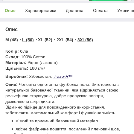
Опис
Характеристики
Доставка
Оплата
Умови п
Опис
M (48)
・
L (50)
・
XL (52)・2XL (54)・
3XL(56)
Колір:
біла
Склад:
100% Cotton
Матеріал:
Pique (лакоста)
Щільність:
180 г/м²
Виробник:
Узбекистан,
Fazo-R
™
Опис:
Чоловіча однотонна футболка поло. Виготовлена з
натуральної бавовняної тканини, яка відрізняється своєю
рельєфною структурою, добре пропускає повітря,
дозволяючи шкірі дихати.
Відмінно підійде для повсякденного використання,
забезпечить максимальний комфорт і функціональність.
м'який та приємний бавовняний матеріал
якісне фабричне пошиття, посилений плечовий шов,