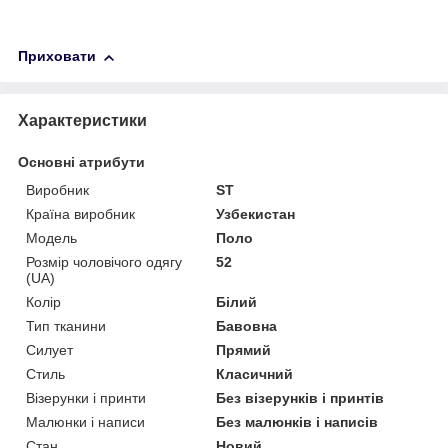
Приховати
Характеристики
Основні атрибути
Виробник
ST
Країна виробник
Узбекистан
Модель
Поло
Розмір чоловічого одягу
52
(UA)
Колір
Білий
Тип тканини
Бавовна
Силует
Прямий
Стиль
Класичний
Візерунки і принти
Без візерунків і принтів
Малюнки і написи
Без малюнків і написів
Стан
Новий