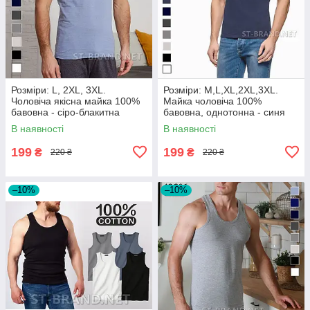
Розміри: L, 2XL, 3XL.
Розміри: M,L,XL,2XL,3XL.
Чоловіча якісна майка 100%
Майка чоловіча 100%
бавовна - сіро-блакитна
бавовна, однотонна - синя
індиго
В наявності
В наявності
199
199
₴
₴
220 ₴
220 ₴
–10%
–10%