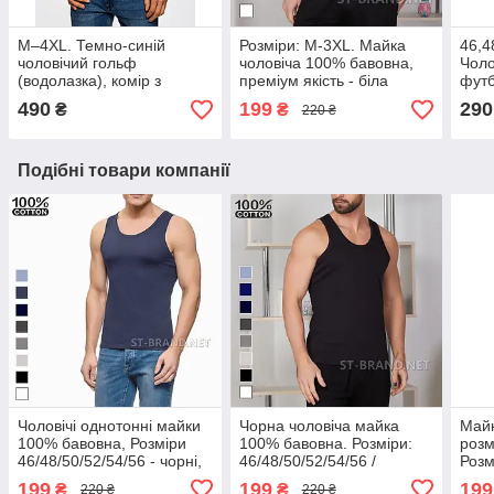
M–4XL. Темно-синій
Розміри: M-3XL. Майка
46,4
чоловічий гольф
чоловіча 100% бавовна,
Чоло
(водолазка), комір з
преміум якість - біла
футб
відворотом / Туреччина,
Узбе
490
199
290
₴
₴
220 ₴
трикотаж
Подібні товари компанії
Чоловічі однотонні майки
Чорна чоловіча майка
Майк
100% бавовна, Розміри
100% бавовна. Розміри:
розм
46/48/50/52/54/56 - чорні,
46/48/50/52/54/56 /
Розм
білі, сірі, сині
класичні однотонні
чорн
199
199
199
₴
₴
220 ₴
220 ₴