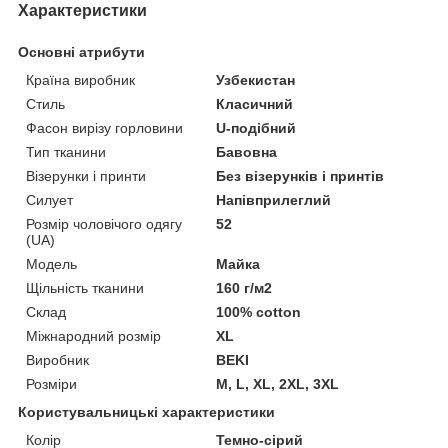
Характеристики
Основні атрибути
Країна виробник
Узбекистан
Стиль
Класичний
Фасон вирізу горловини
U-подібний
Тип тканини
Бавовна
Візерунки і принти
Без візерунків і принтів
Силует
Напівприлеглий
Розмір чоловічого одягу
52
(UA)
Модель
Майка
Щільність тканини
160 г/м2
Склад
100% cotton
Міжнародний розмір
XL
Виробник
BEKI
Розміри
М, L, XL, 2XL, 3XL
Користувальницькі характеристики
Колір
Темно-сірий