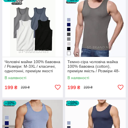
Чоловічі майки 100% бавовна
Темно-сіра чоловіча майка
/ Розміри: M-3XL / класичні,
100% бавовна (cotton),
однотонні, преміум якості
преміум якість / Розміри 48-
56
В наявності
В наявності
199
199
₴
₴
220 ₴
220 ₴
–10%
–10%