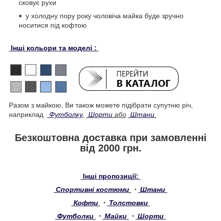
сковує рухи
у холодну пору року чоловіча майка буде зручно
носитися під кофтою
Інші кольори та моделі :
Разом з майкою, Ви також можете підібрати супутню річ,
наприклад
Футболку
,
Шорти
або
Штани
Безкоштовна доставка при замовленні
від 2000 грн.
Інші пропозиції:
Спортивні костюми
・
Штани
Кофти
・
Толстовки
Футболки
・
Майки
・
Шорти