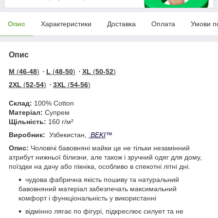
Опис
Характеристики
Доставка
Оплата
Умови п
Опис
M
(
46-48
)
・
L
(
48-50
)
・
XL
(
50-52
)
2XL
(
52-54
)
・
3XL
(
54-56
)
Склад:
100% Cotton
Матеріал:
Супрем
Щільність:
160 г/м²
Виробник:
Узбекистан,
BEKI
™
Опис:
Чоловічі бавовняні майки це не тільки незамінний
атрибут нижньої білизни, але також і зручний одяг для дому,
поїздки на дачу або пікніка, особливо в спекотні літні дні.
чудова фабрична якість пошиву та натуральний
бавовняний матеріал забезпечать максимальний
комфорт і функціональність у використанні
відмінно лягає по фігурі, підкреслює силует та не