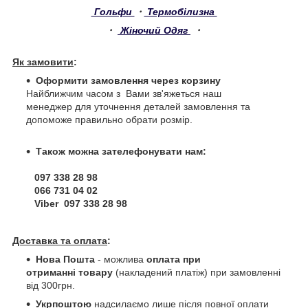
Гольфи
・
Термобілизна
・
Жіночий Одяг
・
Як замовити
:
Оформити замовлення через корзину
Найближчим часом з Вами зв'яжеться наш
менеджер для уточнення деталей замовлення та
допоможе правильно обрати розмір.
Також можна зателефонувати нам:
097 338 28 98
066 731 04 02
Viber 097 338 28 98
Доставка та оплата
:
Нова Пошта
- можлива
оплата при
отриманні товару
(накладений платіж) при замовленні
від 300грн.
Укрпоштою
надсилаємо лише після повної оплати