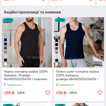
чоловічі майки
Акційні пропозиції та новинки
–10%
–10%
Чорна чоловіча майка 100%
Темно-синя чоловіча майка
бавовна. Розміри:
100% бавовна,
46/48/50/52/54/56 / класичні
розміри:46/48/50/52/54/56 /
однотонні чоловічі майки
однотонні чоловічі майки
В наявності
В наявності
199
199
₴
₴
220 ₴
220 ₴
–10%
–10%