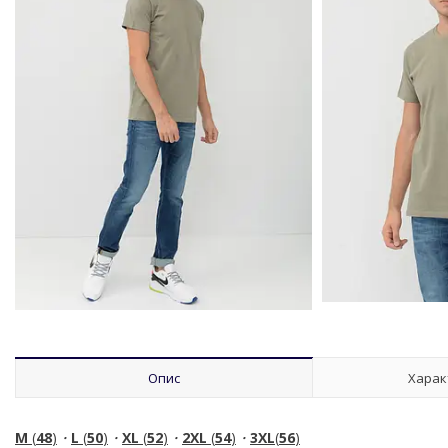
Опис
Харак
M
(
48
)
・
L
(
50
)
・
XL
(
52
)
・
2XL
(
54
)
・
3XL
(
56
)