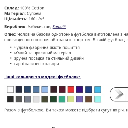
Склад:
100% Cotton
Матеріал:
Супрем
Щільність:
160 г/м²
Виробник:
Узбекистан,
Samo
™
Опис:
Чоловіча базова однотонна футболка виготовлена з нат
повсякденного носіння або занять спортом. В такій футболці
чудова фабрична якість пошиття
м'який та приємний матеріал
зручна посадка та стильний дизайн
гарні насичені кольори
Інші кольори та моделі футболок:
Разом з футболкою, Ви також можете підібрати супутню річ,