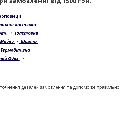
и замовленні від 1500 грн.
ропозиції:
ортивні костюми
фти
・
Толстовки
Майки
・
Шорти
Термобілизна
чий Одяг
・
уточнення деталей замовлення та допоможе правильно