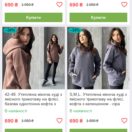
690
690
₴
₴
1 050 ₴
1 050 ₴
Купити
Купити
–34%
–34%
42-48. Утеплена жіноча худі з
S,M,L. Утеплена жіноча худі з
якісного трикотажу на флісі,
якісного трикотажу на флісі,
базова однотонна кофта з
кофта з капюшоном - сіра
капюшоном - коричнева
(графіт)
В наявності
В наявності
690
690
₴
₴
1 050 ₴
1 050 ₴