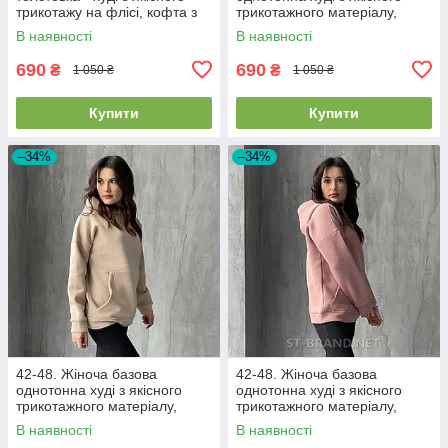
трикотажу на флісі, кофта з
трикотажного матеріалу,
капюшоном - бежева
утеплена кофта з
В наявності
В наявності
капюшоном - біла (молочна)
690
690
₴
₴
1 050 ₴
1 050 ₴
Купити
Купити
–34%
–34%
42-48. Жіноча базова
42-48. Жіноча базова
однотонна худі з якісного
однотонна худі з якісного
трикотажного матеріалу,
трикотажного матеріалу,
утеплена кофта з
утеплена кофта з
В наявності
В наявності
капюшоном - світло бежева
капюшоном - рожева (пудра)