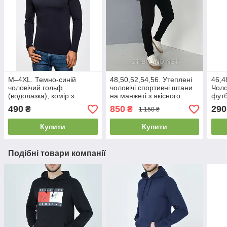
M–4XL. Темно-синій
48,50,52,54,56. Утеплені
46,4
чоловічий гольф
чоловічі спортивні штани
Чоло
(водолазка), комір з
на манжеті з якісного
футб
відворотом / Туреччина,
трикотажу - чорні
Узбе
490
850
290
₴
₴
1 150 ₴
трикотаж
Купити
Купити
Подібні товари компанії