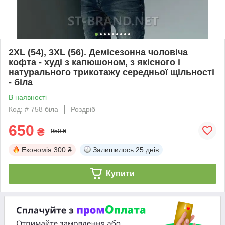
2XL (54), 3XL (56). Демісезонна чоловіча
кофта - худі з капюшоном, з якісного і
натурального трикотажу середньої щільності
- біла
В наявності
Код: # 758 біла
Роздріб
650
₴
950 ₴
Економія
300 ₴
Залишилось
25 днів
Купити