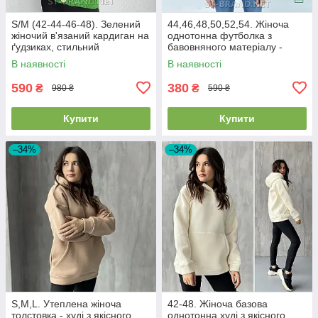
S/M (42-44-46-48). Зелений
44,46,48,50,52,54. Жіноча
жіночий в'язаний кардиган на
однотонна футболка з
ґудзиках, стильний
бавовняного матеріалу -
однотонний светр
чорна
В наявності
В наявності
590
380
₴
₴
980 ₴
590 ₴
Купити
Купити
–34%
–34%
S,M,L. Утеплена жіноча
42-48. Жіноча базова
толстовка - худі з якісного
однотонна худі з якісного