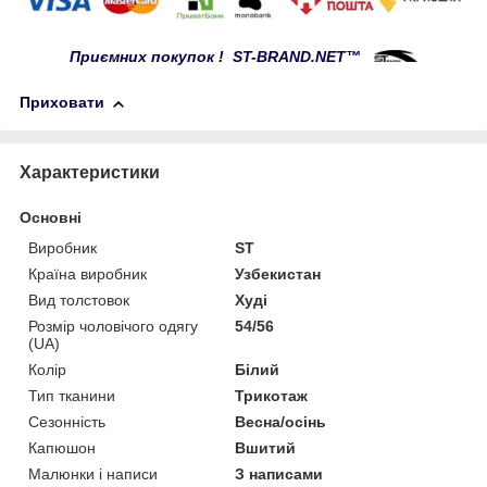
Приємних покупок !
ST-BRAND.NET™
Приховати
Характеристики
Основні
Виробник
ST
Країна виробник
Узбекистан
Вид толстовок
Худі
Розмір чоловічого одягу
54/56
(UA)
Колір
Білий
Тип тканини
Трикотаж
Сезонність
Весна/осінь
Капюшон
Вшитий
Малюнки і написи
З написами