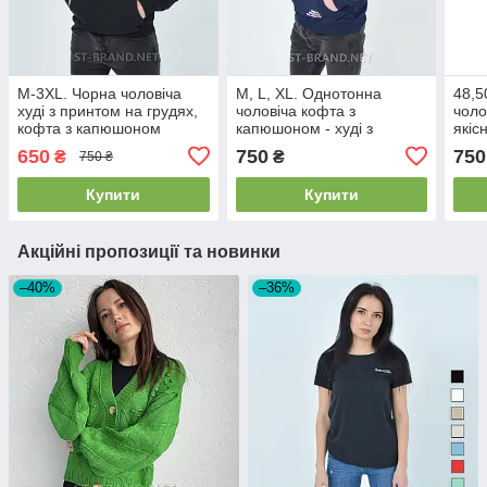
M-3XL. Чорна чоловіча
M, L, XL. Однотонна
48,5
худі з принтом на грудях,
чоловіча кофта з
чоло
кофта з капюшоном
капюшоном - худі з
якіс
Samo™ Узбекистан,
якісного і натурального
трик
650
750
750
₴
₴
750 ₴
трикотаж двунитка
трикотажу - темно-синя
Купити
Купити
Акційні пропозиції та новинки
–40%
–36%