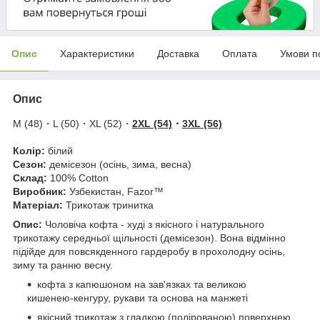
Опис
Характеристики
Доставка
Оплата
Умови п
Опис
M (48)・L (50)・XL (52)・
2XL (54)
・
3XL (56)
Колір:
білий
Сезон:
демісезон (осінь, зима, весна)
Склад:
100% Cotton
Виробник:
Узбекистан, Fazor™
Матеріал:
Трикотаж тринитка
Опис:
Чоловіча кофта - худі з якісного і натурального
трикотажу середньої щільності (демісезон). Вона відмінно
підійде для повсякденного гардеробу в прохолодну осінь,
зиму та ранню весну.
кофта
з капюшоном на зав'язках та великою
кишенею-кенгуру, рукави та основа на манжеті
якісний трикотаж з гладкою (полірованою) поверхнею