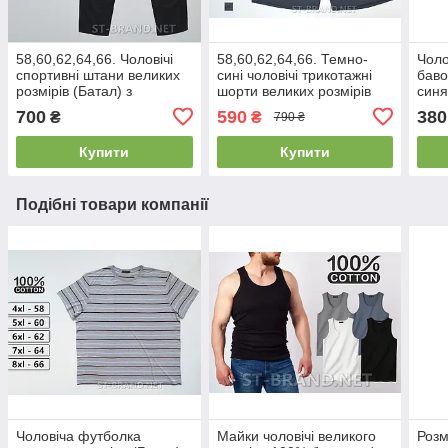
58,60,62,64,66. Чоловічі
58,60,62,64,66. Темно-
Чоло
спортивні штани великих
сині чоловічі трикотажні
баво
розмірів (Батал) з
шорти великих розмірів
синя
трикотажу дайвінг - чорні
(батал)
700
590
380
₴
₴
790 ₴
Купити
Купити
Подібні товари компанії
Чоловіча футболка
Майки чоловічі великого
Розм