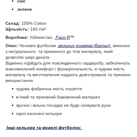
хакі
зелена
Склад:
100% Cotton
Щільність:
160 г/м²
Виробник:
Узбекистан,
Fazo-R
™
Опис:
Чоловічі футболки
великих розмірів (Батал)
виконані
з натурального та приємного до тіла матеріалу, який
дозволяє шкірі дихати.
Відмінно підійдуть для повсякденного гардеробу, забезпечать
максимальний комфорт і функціональність, а чудова якість
матеріалу та виготовлення надають довготривале та приємне
використання
чудова фабрична якість пошиття
м'який та приємний бавовняний матеріал
зручна і вільна посадка не буде сковувати рухи
гарні насичені кольори
Інші кольори та моделі футболок: