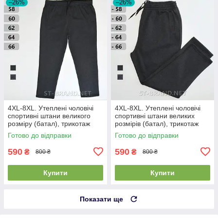
–26%
–26%
4XL-8XL. Утеплені чоловічі
4XL-8XL. Утеплені чоловічі
спортивні штани великого
спортивні штани великих
розміру (батал), трикотаж
розмірів (батал), трикотаж
тринитка, темно-сірі
тринитка, темно-сірі
Готово до відправки
Готово до відправки
(антрацит)
(антрацит)
590
590
₴
₴
800 ₴
800 ₴
Купити
Купити
Показати ще