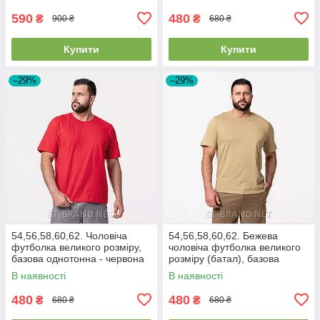
590
480
₴
₴
900 ₴
680 ₴
Купити
Купити
–29%
–29%
54,56,58,60,62. Чоловіча
54,56,58,60,62. Бежева
футболка великого розміру,
чоловіча футболка великого
базова однотонна - червона
розміру (батал), базова
(теракотова)
однотонна
В наявності
В наявності
480
480
₴
₴
680 ₴
680 ₴