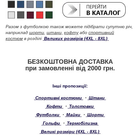
Разом з футболкою також можете підібрати супутню річ,
наприклад
шорти
,
штани,
кофту
або
спортивний
костюм
в розділі
Великих розмірів (4XL - 8XL)
БЕЗКОШТОВНА ДОСТАВКА
при замовленні від 2000 грн.
Інші пропозиції:
Спортивні костюми
・
Штани
Кофти
・
Толстовки
Футболки
・
Майки
・
Шорти
Гольфи
・
Термобілизна
Великі розміри (4XL - 8XL)