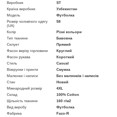
Виробник
ST
Країна виробник
Узбекистан
Модель
Футболка
Розмір чоловічого одягу
58
(UA)
Колір
Різні кольори
Тип тканини
Бавовна
Силует
Прямий
Фасон вирізу горловини
Круглий
Фасон рукава
Короткий
Стиль
Casual
Візерунки і принти
Смужка
Малюнки і написи
Без малюнків і написів
Стан
Новий
Міжнародний розмір
4XL
Склад
100% Cotton
Щільність тканини
160 г/м2
Вид виробу
Футболка
Фабрика
Fazo-R