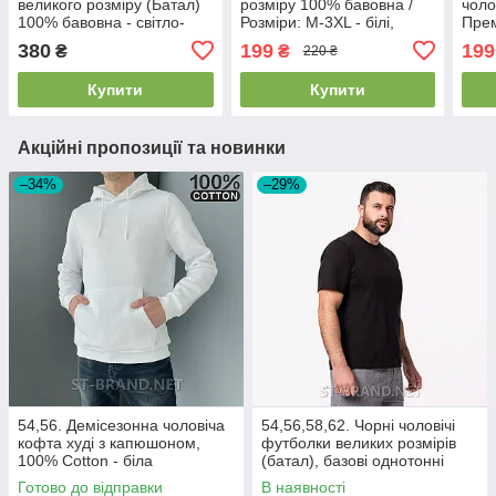
великого розміру (Батал)
розміру 100% бавовна /
чоло
100% бавовна - світло-
Розміри: M-3XL - білі,
Прем
сіра (меланж)
чорні, темно-сині, сірі
сіри
380
199
199
₴
₴
220 ₴
Купити
Купити
Акційні пропозиції та новинки
–34%
–29%
54,56. Демісезонна чоловіча
54,56,58,62. Чорні чоловічі
кофта худі з капюшоном,
футболки великих розмірів
100% Cotton - біла
(батал), базові однотонні
Готово до відправки
В наявності