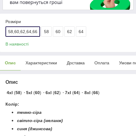
Розміри
58,60,62,64,66
58
60
62
64
В наявності
Опис
Характеристики
Доставка
Оплата
Умови п
Опис
4xl
(
58
)
・
5xl
(
60
)
・
6xl
(
62
)
・
7xl
(
64
)・
8xl
(
66
)
Колір:
темно-сіра
світло-сіра (меланж)
синя (джинсова)