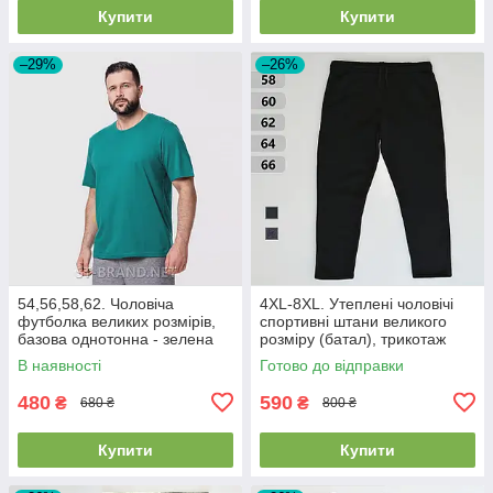
Купити
Купити
–29%
–26%
54,56,58,62. Чоловіча
4XL-8XL. Утеплені чоловічі
футболка великих розмірів,
спортивні штани великого
базова однотонна - зелена
розміру (батал), трикотаж
(морська хвиля)
тринитка - чорні
В наявності
Готово до відправки
480
590
₴
₴
680 ₴
800 ₴
Купити
Купити