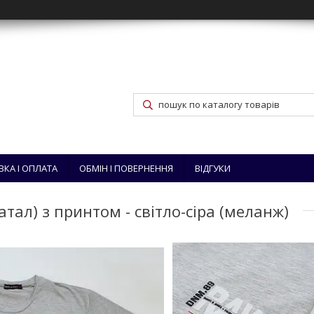
ВКА І ОПЛАТА
ОБМІН І ПОВЕРНЕННЯ
ВІДГУКИ
тал) з принтом - світло-сіра (меланж)