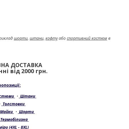
приклад
шорти
,
штани,
кофту
або
спортивний костюм
в
НА ДОСТАВКА
ні від 2000 грн.
ропозиції:
остюми
・
Штани
・
Толстовки
Майки
・
Шорти
Термобілизна
іри (4XL - 8XL)