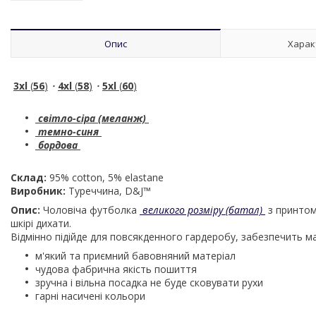
Опис
Харак
3xl
(
56
)
・
4xl
(
58
)
・
5xl
(
60
)
світло-сіра (меланж)
темно-синя
бордова
Склад:
95% cotton, 5% elastane
Виробник:
Туреччина, D&J™
Опис:
Чоловіча футболка
великого розміру (батал)
з принтом
шкірі дихати.
Відмінно підійде для повсякденного гардеробу, забезпечить 
м'який та приємний бавовняний матеріал
чудова фабрична якість пошиття
зручна і вільна посадка не буде сковувати рухи
гарні насичені кольори