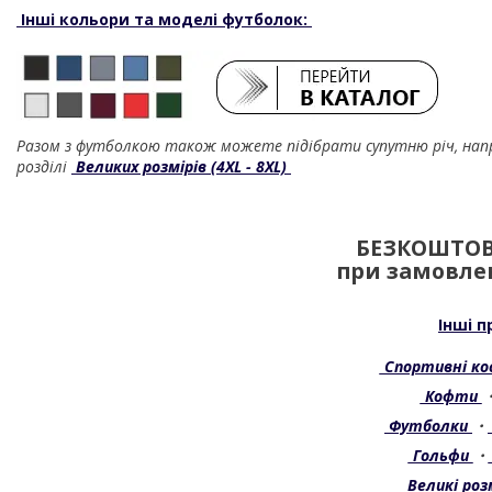
Інші кольори та моделі футболок:
Разом з футболкою також можете підібрати супутню річ, на
розділі
Великих розмірів (4XL - 8XL)
БЕЗКОШТОВ
при замовлен
Інші п
Спортивні к
Кофти
Футболки
・
Гольфи
・
Великі розм