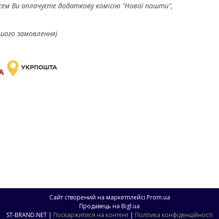
ем Ви оплачуєте додаткову комісію "Нової пошти",
шого замовлення)
Сайт створений на маркетплейсі
Prom.ua
Продавець на Bigl.ua
ST-BRAND.NET |
Поскаржитися на контент
|
Політика конфіденційності