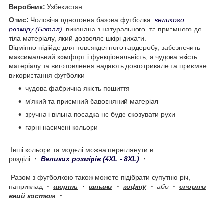
Виробник:
Узбекистан
Опис:
Чоловіча однотонна базова футболка
великого
розміру (Батал)
виконана з натурального та приємного до
тіла матеріалу, який дозволяє шкірі дихати.
Відмінно підійде для повсякденного гардеробу, забезпечить
максимальний комфорт і функціональність, а чудова якість
матеріалу та виготовлення надають довготривале та приємне
використання футболки
чудова фабрична якість пошиття
м'який та приємний бавовняний матеріал
зручна і вільна посадка не буде сковувати рухи
гарні насичені кольори
Інші кольори та моделі можна переглянути в
розділі:
・
Великих розмірів (4XL - 8XL)
・
Разом з футболкою також можете підібрати супутню річ,
наприклад
・
шорти
・
штани
・
кофту
・
або
・
спорти
вний костюм
・