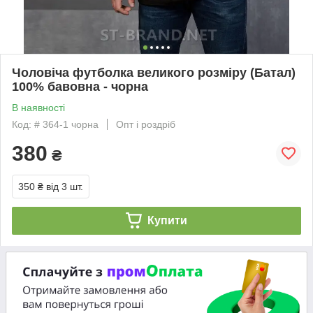
Чоловіча футболка великого розміру (Батал)
100% бавовна - чорна
В наявності
Код: # 364-1 чорна
Опт і роздріб
380
₴
350 ₴
від 3 шт.
Купити