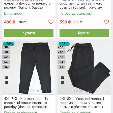
чоловіча футболка великого
спортивні штани великого
розміру (батал), базова
розміру (батал), трикотаж
однотонна
тринитка - чорні
В наявності
Готово до відправки
480
590
₴
₴
680 ₴
800 ₴
Купити
Купити
–26%
–26%
4XL-8XL. Утеплені чоловічі
4XL-8XL. Утеплені чоловічі
спортивні штани великого
спортивні штани великих
розміру (батал), трикотаж
розмірів (батал), трикотаж
тринитка, темно-сірі
тринитка, темно-сірі
Готово до відправки
Готово до відправки