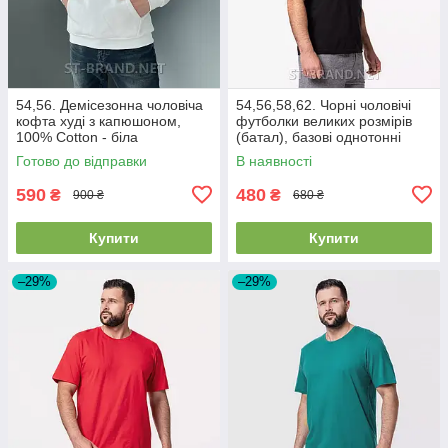
54,56. Демісезонна чоловіча
54,56,58,62. Чорні чоловічі
кофта худі з капюшоном,
футболки великих розмірів
100% Cotton - біла
(батал), базові однотонні
Готово до відправки
В наявності
590
480
₴
₴
900 ₴
680 ₴
Купити
Купити
–29%
–29%