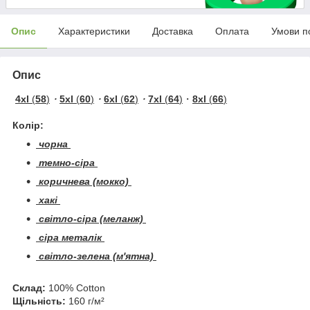
Опис
Характеристики
Доставка
Оплата
Умови п
Опис
4xl
(
58
)
・
5xl
(
60
)
・
6xl
(
62
)
・
7xl
(
64
)
・
8xl
(
66
)
Колір:
чорна
темно-сіра
коричнева (мокко)
хакі
світло-сіра (меланж)
сіра металік
світло-зелена (м'ятна)
Склад:
100% Cotton
Щільність:
160 г/м²