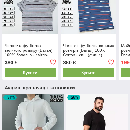
Чоловіча футболка
Чоловічі футболки великих
Майк
великого розміру (Батал)
розмірів (Батал) 100%
розм
100% бавовна - світло-
Cotton - сині (джинс)
Розм
сіра (меланж)
чорн
380
380
199
₴
₴
Купити
Купити
Акційні пропозиції та новинки
–34%
–29%