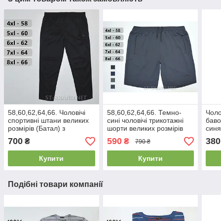
58,60,62,64,66. Чоловічі
58,60,62,64,66. Темно-
Чоло
спортивні штани великих
сині чоловічі трикотажні
баво
розмірів (Батал) з
шорти великих розмірів
синя
трикотажу дайвінг - чорні
(батал)
700
590
380
₴
₴
790 ₴
Купити
Купити
Подібні товари компанії