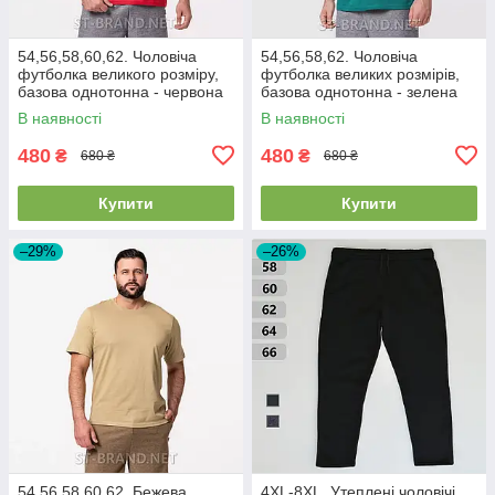
54,56,58,60,62. Чоловіча
54,56,58,62. Чоловіча
футболка великого розміру,
футболка великих розмірів,
базова однотонна - червона
базова однотонна - зелена
(теракотова)
(морська хвиля)
В наявності
В наявності
480
480
₴
₴
680 ₴
680 ₴
Купити
Купити
–29%
–26%
54,56,58,60,62. Бежева
4XL-8XL. Утеплені чоловічі