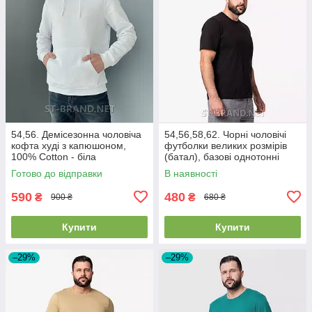
54,56. Демісезонна чоловіча
54,56,58,62. Чорні чоловічі
кофта худі з капюшоном,
футболки великих розмірів
100% Cotton - біла
(батал), базові однотонні
Готово до відправки
В наявності
590
480
₴
₴
900 ₴
680 ₴
Купити
Купити
–29%
–29%