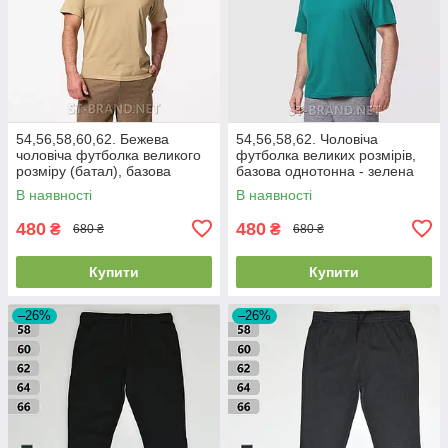
54,56,58,60,62. Бежева
54,56,58,62. Чоловіча
чоловіча футболка великого
футболка великих розмірів,
розміру (батал), базова
базова однотонна - зелена
однотонна
(морська хвиля)
В наявності
В наявності
480
480
₴
₴
680 ₴
680 ₴
Купити
Купити
–26%
–26%