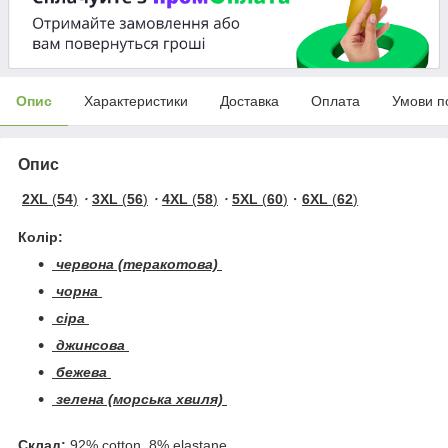
Опис
Характеристики
Доставка
Оплата
Умови п
Опис
2XL
(
54
)
・
3XL
(
56
)
・
4XL
(
58
)
・
5XL
(
60
)
・
6XL
(
62
)
Колір:
червона (теракотова)
чорна
сіра
джинсова
бежева
зелена (морська хвиля)
Склад:
92% cotton, 8% elastane