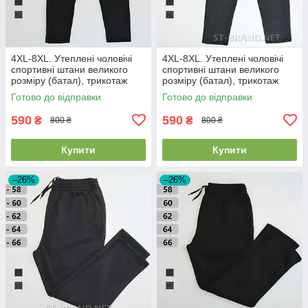
4XL-8XL. Утеплені чоловічі
4XL-8XL. Утеплені чоловічі
спортивні штани великого
спортивні штани великого
розміру (батал), трикотаж
розміру (батал), трикотаж
тринитка - чорні
тринитка, темно-сірі
Готово до відправки
Готово до відправки
(антрацит)
590
590
₴
₴
800 ₴
800 ₴
Купити
Купити
–26%
–26%