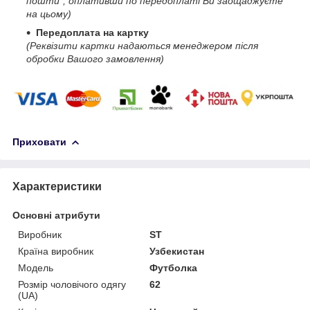
пошти", оплативши по передоплаті Ви заощаджуєте
на цьому)
Передоплата на картку
(Реквізити картки надаються менеджером після
обробки Вашого замовлення)
Приховати
Характеристики
Основні атрибути
Виробник
ST
Країна виробник
Узбекистан
Модель
Футболка
Розмір чоловічого одягу
62
(UA)