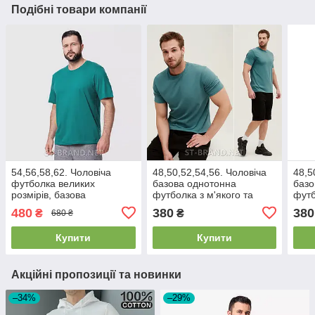
Подібні товари компанії
54,56,58,62. Чоловіча
48,50,52,54,56. Чоловіча
48,5
футболка великих
базова однотонна
базо
розмірів, базова
футболка з м'якого та
футб
однотонна - зелена
приємного бавовняного
приє
480
380
380
₴
₴
680 ₴
(морська хвиля)
матеріалу - зелена
стре
(морська хвиля)
Купити
Купити
Акційні пропозиції та новинки
–34%
–29%