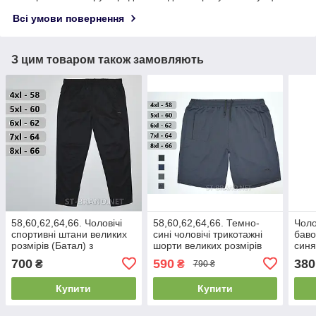
Всі умови повернення
З цим товаром також замовляють
58,60,62,64,66. Чоловічі
58,60,62,64,66. Темно-
Чоло
спортивні штани великих
сині чоловічі трикотажні
баво
розмірів (Батал) з
шорти великих розмірів
синя
трикотажу дайвінг - чорні
(батал)
700
590
380
₴
₴
790 ₴
Купити
Купити