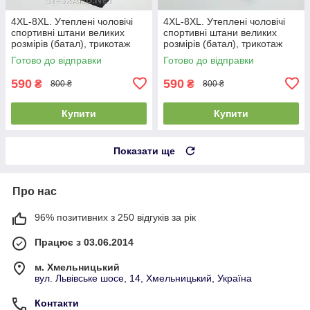
4XL-8XL. Утеплені чоловічі
4XL-8XL. Утеплені чоловічі
спортивні штани великих
спортивні штани великих
розмірів (батал), трикотаж
розмірів (батал), трикотаж
тринитка, темно-сірі
тринитка - чорні
Готово до відправки
Готово до відправки
(антрацит)
590
590
₴
₴
800 ₴
800 ₴
Купити
Купити
Показати ще
Про нас
96% позитивних з 250 відгуків за рік
Працює з 03.06.2014
м. Хмельницький
вул. Львівське шосе, 14, Хмельницький, Україна
Контакти