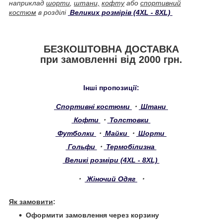
наприклад
шорти
,
штани,
кофту
або
спортивний
костюм
в розділі
Великих розмірів (4XL - 8XL)
БЕЗКОШТОВНА ДОСТАВКА
при замовленні від 2000 грн.
Інші пропозиції:
Спортивні костюми
・
Штани
Кофти
・
Толстовки
Футболки
・
Майки
・
Шорти
Гольфи
・
Термобілизна
Великі розміри (4XL - 8XL)
・
Жіночий Одяг
・
Як замовити
:
Оформити замовлення через корзину