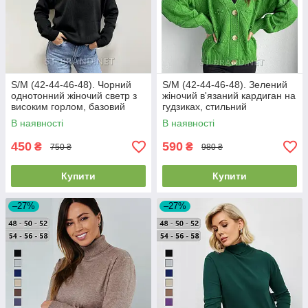
S/M (42-44-46-48). Чорний
S/M (42-44-46-48). Зелений
однотонний жіночий светр з
жіночий в'язаний кардиган на
високим горлом, базовий
гудзиках, стильний
демісезонний гольф
однотонний светр
В наявності
В наявності
450
590
₴
₴
750 ₴
980 ₴
Купити
Купити
–27%
–27%