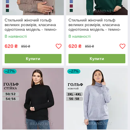
Стильний жіночий гольф
Стильний жіночий гольф
великих розмірів, класична
великих розмірів, класична
однотонна модель - темно-
однотонна модель - темно-
бежевий
зелений
В наявності
В наявності
620
620
₴
₴
850 ₴
850 ₴
Купити
Купити
–27%
–27%