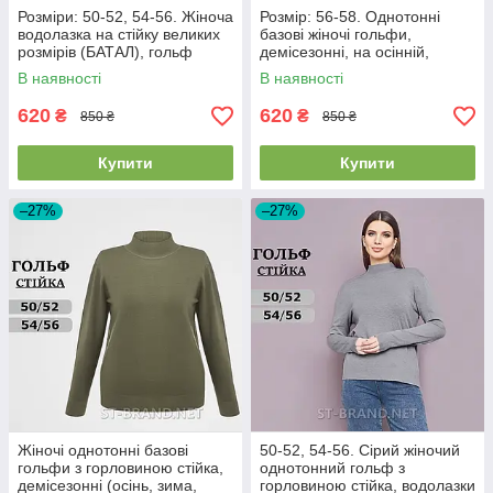
Розміри: 50-52, 54-56. Жіноча
Розмір: 56-58. Однотонні
водолазка на стійку великих
базові жіночі гольфи,
розмірів (БАТАЛ), гольф
демісезонні, на осінній,
однотонний базовий - чорний
зимовий та весняний період -
В наявності
В наявності
світло-сірі
620
620
₴
₴
850 ₴
850 ₴
Купити
Купити
–27%
–27%
Жіночі однотонні базові
50-52, 54-56. Сірий жіночий
гольфи з горловиною стійка,
однотонний гольф з
демісезонні (осінь, зима,
горловиною стійка, водолазки