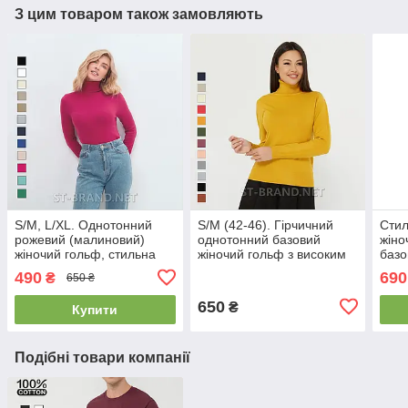
З цим товаром також замовляють
S/M, L/XL. Однотонний
S/M (42-46). Гірчичний
Стил
рожевий (малиновий)
однотонний базовий
жіно
жіночий гольф, стильна
жіночий гольф з високим
базо
молодіжна модель
коміром / стильні жіночі
горл
490
690
₴
650 ₴
водолазки
650
₴
Купити
Подібні товари компанії