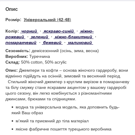
Опис
Розмір:
Універсальний
(
42
-
48
)
Колір:
чорний
・
яскраво-синій
・
ніжно-
рожевий
・
зелений
・
ніжно-блакитний
・
помаранчевий
・
бежевий
・
малиновий
Сезонність:
демісезонний (осінь, зима, весна)
Виробник:
Туреччина
Склад:
50% cotton, 50% acrylic
Опис:
Джемпери та кофти – основа жіночого гардеробу, вони
відмінно підійдуть на осінній, зимовий та весняний період.
Стильний жіночий джемпер з круглим вирізом в помаранчеву
та білу смужку стане яскравим акцентом у вашому гардеробі
цього сезону, він легко комбінується з різноманітними
джинсами, брюками та спідницями.
модна та універсальна модель, яка доповнить будь-
який Ваш образ
м'який та приємний до тіла матеріал
якісне фабричне пошиття турецького виробника